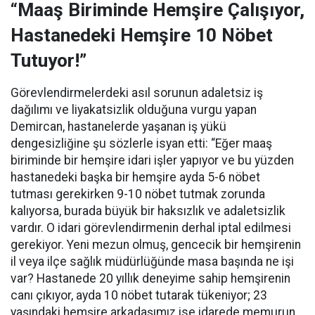
“Maaş Biriminde Hemşire Çalışıyor,
Hastanedeki Hemşire 10 Nöbet
Tutuyor!”
Görevlendirmelerdeki asıl sorunun adaletsiz iş
dağılımı ve liyakatsizlik olduğuna vurgu yapan
Demircan, hastanelerde yaşanan iş yükü
dengesizliğine şu sözlerle isyan etti:
“Eğer maaş
biriminde bir hemşire idari işler yapıyor ve bu yüzden
hastanedeki başka bir hemşire ayda 5-6 nöbet
tutması gerekirken 9-10 nöbet tutmak zorunda
kalıyorsa, burada büyük bir haksızlık ve adaletsizlik
vardır. O idari görevlendirmenin derhal iptal edilmesi
gerekiyor. Yeni mezun olmuş, gencecik bir hemşirenin
il veya ilçe sağlık müdürlüğünde masa başında ne işi
var? Hastanede 20 yıllık deneyime sahip hemşirenin
canı çıkıyor, ayda 10 nöbet tutarak tükeniyor; 23
yaşındaki hemşire arkadaşımız ise idarede memurun