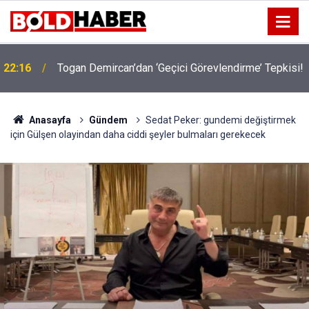
22:16
Togan Demircan’dan ‘Geçici Görevlendirme’ Tepkisi!
19:32
Sıcak Havalarda Ödem Şikayetini Hafife Almayın!
Anasayfa
Gündem
Sedat Peker: gundemi değiştirmek
için Gülşen olayindan daha ciddi şeyler bulmaları gerekecek