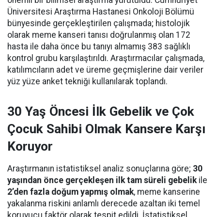
önemli bir bilimsel araştırma yürütüldü. Cumhuriyet
Üniversitesi Araştırma Hastanesi Onkoloji Bölümü
bünyesinde gerçekleştirilen çalışmada; histolojik
olarak meme kanseri tanısı doğrulanmış olan 172
hasta ile daha önce bu tanıyı almamış 383 sağlıklı
kontrol grubu karşılaştırıldı. Araştırmacılar çalışmada,
katılımcıların adet ve üreme geçmişlerine dair veriler
yüz yüze anket tekniği kullanılarak toplandı.
30 Yaş Öncesi İlk Gebelik ve Çok
Çocuk Sahibi Olmak Kansere Karşı
Koruyor
Araştırmanın istatistiksel analiz sonuçlarına göre;
30
yaşından önce gerçekleşen ilk tam süreli gebelik
ile
2’den fazla doğum yapmış olmak
, meme kanserine
yakalanma riskini anlamlı derecede azaltan iki temel
koruyucu faktör olarak tespit edildi. İstatistiksel