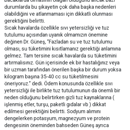
bacaklarda olmasının olağan olduğunu ancak bazı
durumlarda bu şikayetin çok daha başka nedenleri
olabildiğini ve atlanmaması için dikkatli olunması
gerektiğini belirtti.
Sıcak havalarda özellikle sıvı yetersizliği ve tuz
tutulumu açısından uyanık olmamızın önemine
değinen Dr. Güneş, “Fazladan su ve tuz tutulumu
olması, su tüketimini kısıtlamanız gerektiği anlamına
gelmez. Tam tersine sıcak havalarda su tüketimini
artırmalısınız. Gün içerisinde ek bir hastalığınız veya
bir uzman tarafından önerilen başka bir durum yoksa
kilogram başına 35-40 cc su tüketilmesini
öneriyoruz.” dedi. Ödem konusunda özellikle sıvı
yetersizliği ile birlikte tuz tutulumunun da önemli bir
neden olduğunu belirtirken gizli tuz kaynaklarına (
işlenmiş etler, turşu, paketli gıdalar vb ) dikkat
edilmesi gerektiğini belirtti. Sodyum alımını
dengelerken potasyum, magnezyum ve protein
dengesinin öneminden bahseden Güneş ayrıca