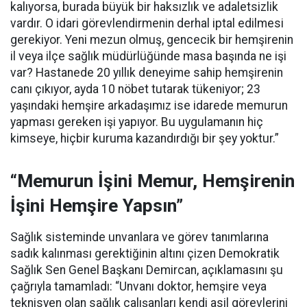
kalıyorsa, burada büyük bir haksızlık ve adaletsizlik
vardır. O idari görevlendirmenin derhal iptal edilmesi
gerekiyor. Yeni mezun olmuş, gencecik bir hemşirenin
il veya ilçe sağlık müdürlüğünde masa başında ne işi
var? Hastanede 20 yıllık deneyime sahip hemşirenin
canı çıkıyor, ayda 10 nöbet tutarak tükeniyor; 23
yaşındaki hemşire arkadaşımız ise idarede memurun
yapması gereken işi yapıyor. Bu uygulamanın hiç
kimseye, hiçbir kuruma kazandırdığı bir şey yoktur.”
“Memurun İşini Memur, Hemşirenin
İşini Hemşire Yapsın”
Sağlık sisteminde unvanlara ve görev tanımlarına
sadık kalınması gerektiğinin altını çizen Demokratik
Sağlık Sen Genel Başkanı Demircan, açıklamasını şu
çağrıyla tamamladı:
“Unvanı doktor, hemşire veya
teknisyen olan sağlık çalışanları kendi asil görevlerini