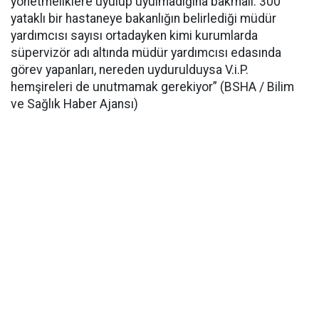
yönetmeliklere uyulup uyulmadığına bakmalı. 300
yataklı bir hastaneye bakanlığın belirlediği müdür
yardımcısı sayısı ortadayken kimi kurumlarda
süpervizör adı altında müdür yardımcısı edasında
görev yapanları, nereden uydurulduysa V.i.P.
hemşireleri de unutmamak gerekiyor” (BSHA / Bilim
ve Sağlık Haber Ajansı)