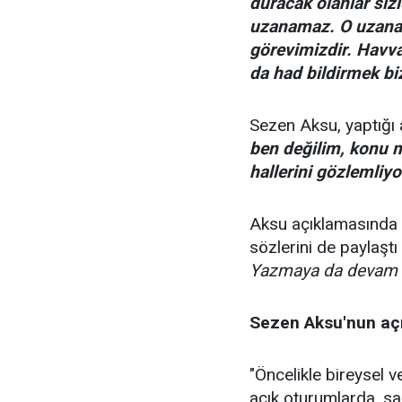
duracak olanlar siz
uzanamaz. O uzanan
görevimizdir. Havv
da had bildirmek bi
Sezen Aksu, yaptığı
ben değilim, konu me
hallerini gözlemliy
Aksu açıklamasında 
sözlerini de paylaştı
Yazmaya da devam 
Sezen Aksu'nun aç
"Öncelikle bireysel 
açık oturumlarda, sağ