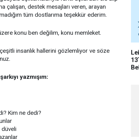
a çalışan, destek mesajları veren, arayan
nımadığım tüm dostlarıma teşekkür ederim.
zere konu ben değilim, konu memleket.
çeşitli insanlık hallerini gözlemliyor ve söze
Le
nuz.
13
Bel
şarkıyı yazmışım:
di? Kim ne dedi?
unlar
 düveli
azanlar