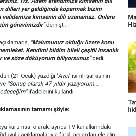
lersiniz. Hz. Adem efendimize kimsenin dili
 dilleri yer geldiğinde koparmak bizim
a validemize kimsenin dili uzanamaz. Onlara
Ma
Hi
zim görevimizdir"
demişti.
 açıklamada,
"Malumunuz olduğu üzere konu
mleket. Kendimi bildim bileli çeşitli insanlık
or ve söze döküyorum biliyorsunuz"
dedi.
dün (21 Ocak) yazdığı '
Avcı
' isimli şarkısının
 ve
"Sonuç olarak 47 yıldır yazıyorum….
edeceğim"
ifadelerini kullandı.
Tat
ıklamasının tamamı şöyle:
hi
veya kurumsal olarak, ayrıca TV kanallarındaki
duyulu açıklamalarıyla farklı açılardan ele alıp