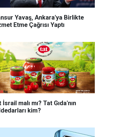
nsur Yavaş, Ankara'ya Birlikte
zmet Etme Çağrısı Yaptı
 İsrail malı mı? Tat Gıda'nın
ddedarları kim?