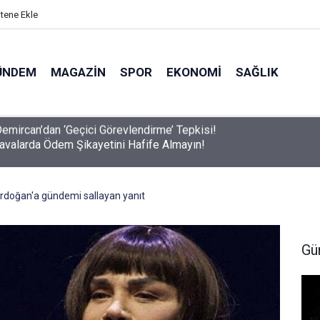
itene Ekle
ÜNDEM
MAGAZIN
SPOR
EKONOMI
SAĞLIK
avalarda Ödem Şikayetini Hafife Almayın!
rdoğan'a gündemi sallayan yanıt
Gü