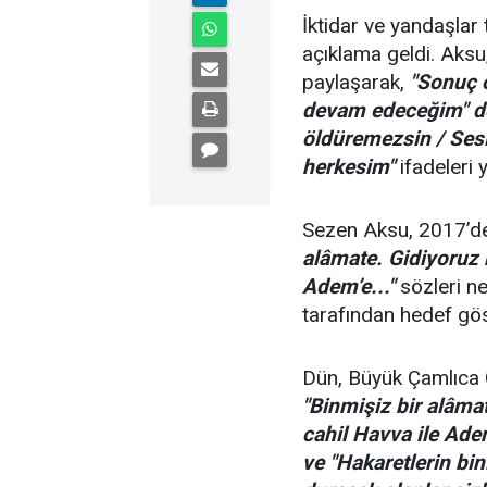
İktidar ve yandaşlar
açıklama geldi. Aksu,
paylaşarak,
"Sonuç 
devam edeceğim" ded
öldüremezsin / Ses
herkesim"
ifadeleri y
Sezen Aksu, 2017’de
alâmate. Gidiyoruz 
Adem’e..."
sözleri ne
tarafından hedef göst
Dün, Büyük Çamlıca
"Binmişiz bir alâma
cahil Havva ile Ade
ve "Hakaretlerin bin