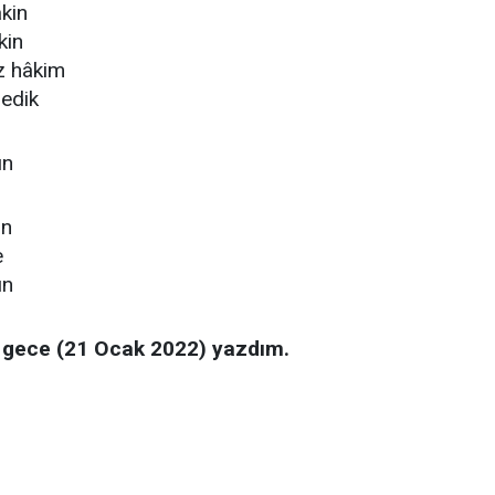
akin
kin
az hâkim
dedik
ın
ın
e
ın
 gece (21 Ocak 2022) yazdım.