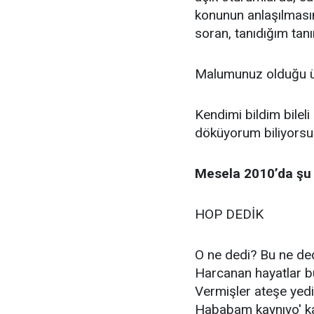
konunun anlaşılmasın
soran, tanıdığım ta
Malumunuz olduğu ü
Kendimi bildim bileli 
döküyorum biliyorsu
Mesela 2010’da şu 
HOP DEDİK
O ne dedi? Bu ne de
Harcanan hayatlar b
Vermişler ateşe yedi
Hababam kaynıyo' k