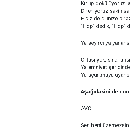
Kırılıp dökülüyoruz l
Direniyoruz sakin sa
E siz de dilinize bir
"Hop" dedik, "Hop" 
Ya seyirci ya yanans
Ortası yok, sınanans
Ya emniyet şeridind
Ya uçurtmaya uyans
Aşağıdakini de dün
AVCI
Sen beni üzemezsin