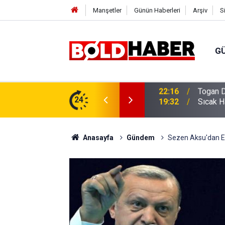
Manşetler
Günün Haberleri
Arşiv
S
G
vlendirme’ Tepkisi!
24
19:32
Sıcak H
Anasayfa
Gündem
Sezen Aksu'dan E