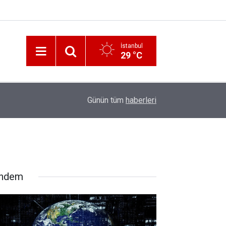
İstanbul
29 °C
12:56
İzmir 112’de Kan Donduran İddialar!
Günün tüm
haberleri
ndem