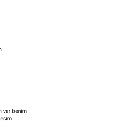
n
m var benim
kesim