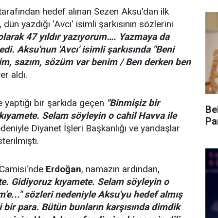
 tarafından hedef alınan Sezen Aksu'dan ilk
 dün yazdığı 'Avcı' isimli şarkısının sözlerini
olarak 47 yıldır yazıyorum…. Yazmaya da
i. Aksu'nun 'Avcı' isimli şarkısında "Beni
im, sazım, sözüm var benim / Ben derken ben
er aldı.
 yaptığı bir şarkıda geçen
"Binmişiz bir
Be
kıyamete. Selam söyleyin o cahil Havva ile
Pa
deniyle Diyanet İşleri Başkanlığı ve yandaşlar
erilmişti.
 Camisi'nde
Erdoğan
, namazın ardından,
te. Gidiyoruz kıyamete. Selam söyleyin o
m’e..." sözleri nedeniyle Aksu'yu hedef almış
i bir para. Bütün bunların karşısında dimdik