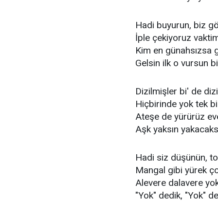
Hadi buyurun, biz g
İple çekiyoruz vaktim
Kim en günahsızsa g
Gelsin ilk o vursun bi
Dizilmişler bi' de dizi
Hiçbirinde yok tek bi'
Ateşe de yürürüz eve
Aşk yaksın yakacaks
Hadi siz düşünün, t
Mangal gibi yürek ç
Alevere dalavere yo
"Yok" dedik, "Yok" d