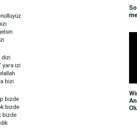
So
me
önüllüyüz
izi
elsin
zi
 dizi
 yara izi
lallah
a bizi
Wi
op bizde
An
ok bizde
Ol
k bizde
edik