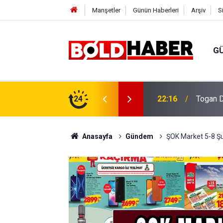
Manşetler
Günün Haberleri
Arşiv
S
G
vlendirme’ Tepkisi!
24
19:32
Sıcak H
Anasayfa
Gündem
ŞOK Market 5-8 Şub