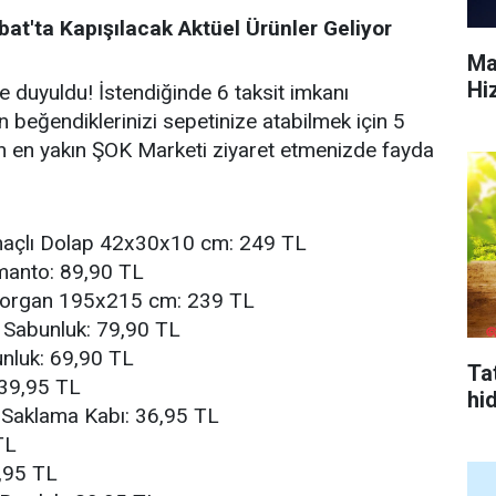
at'ta Kapışılacak Aktüel Ürünler Geliyor
Ma
Hi
e duyuldu! İstendiğinde 6 taksit imkanı
 beğendiklerinizi sepetinize atabilmek için 5
 en yakın ŞOK Marketi ziyaret etmenizde fayda
maçlı Dolap 42x30x10 cm: 249 TL
tmanto: 89,90 TL
lli Yorgan 195x215 cm: 239 TL
 Sabunluk: 79,90 TL
bunluk: 69,90 TL
Tat
 39,95 TL
hi
 Saklama Kabı: 36,95 TL
TL
,95 TL