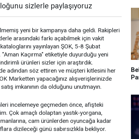
loğunu sizlerle paylaşıyoruz
memiş yeni bir kampanya daha geldi. Rakipleri
rle arasındaki farkı açabilmek için vakit
ataloglarını yayınlayan ŞOK, 5-8 Şubat
u. "Aman Kaçırma" etiketiyle duyurduğu yeni
irimli ürünleri sizler için araştırdık.
Be
 adından söz ettiren ve müşteri kitlesini her
Pa
OK Marketten yapacağınız alışverişlerinizde
li satış imkanının da olduğunu unutmayın.
nleri incelemeye geçmeden önce, afişteki
im. Çok amaçlı dolaptan yastık-yorgana,
ipmanlarına, cam ürünlerden oyuncağa kadar
flara dizileceği günü sabırsızlıkla bekliyor.