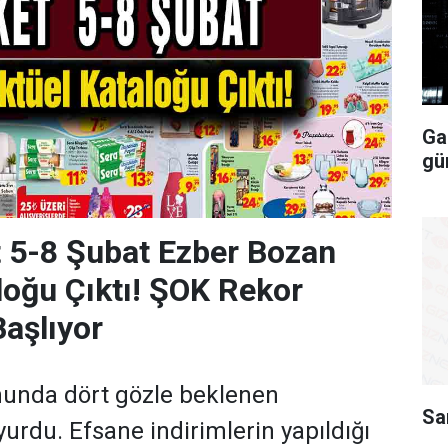
Ga
gü
 5-8 Şubat Ezber Bozan
loğu Çıktı! ŞOK Rekor
Başlıyor
unda dört gözle beklenen
Sa
yurdu. Efsane indirimlerin yapıldığı