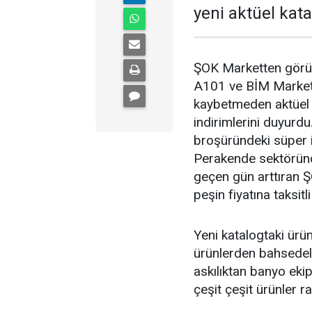
yeni aktüel kata
ŞOK Marketten görül
A101 ve BİM Marketle
kaybetmeden aktüel k
indirimlerini duyurd
broşüründeki süper ind
Perakende sektöründe
geçen gün arttıran Ş
peşin fiyatına taksit
Yeni katalogtaki ürü
ürünlerden bahsedel
askılıktan banyo ek
çeşit çeşit ürünler ra