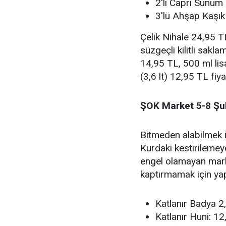
2'li Capri Sunum
3'lü Ahşap Kaşık
Çelik Nihale 24,95 TL
süzgeçli kilitli sakl
14,95 TL, 500 ml lis
(3,6 lt) 12,95 TL fiy
ŞOK Market 5-8 Şub
Bitmeden alabilmek iç
Kurdaki kestirilemey
engel olamayan market
kaptırmamak için yap
Katlanır Badya 2,
Katlanır Huni: 1