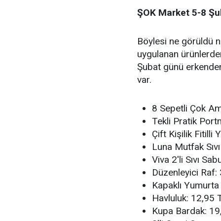
ŞOK Market 5-8 Şub
Böylesi ne görüldü n
uygulanan ürünlerden
Şubat günü erkenden
var.
8 Sepetli Çok A
Tekli Pratik Por
Çift Kişilik Fiti
Luna Mutfak Sıvı
Viva 2'li Sıvı Sa
Düzenleyici Raf:
Kapaklı Yumurta
Havluluk: 12,95 
Kupa Bardak: 19