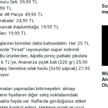
uru Seti: 39,95 TL
So
,90 TL
me
lar 48 Parça: 49,95 TL
rabalar: 24,95 TL
yuncak Kaplumbağa: 19,95 TL
ları: 19,95 TL
jlarının birinden daha bahsedelim. Her 25 TL
inizde "Fırsat" reyonundan süper indirimli
. Bu ürünlerden, Alpella pirinç patlaklı çikolata
6 TL'ye, Anavarza çiçek balı (220 gr) 25,90
epy Sensitive ıslak havlu (3x50 yaprak) 27,95
Wi
üyor.
An
Ol
atmaları yapmadan bitirmeyelim. almayı
n fiyatlarını diğer satış noktalarındaki
rmakta fayda var. Raflarda gördüğünüz etiket
z fişten kontrol ediniz. Herkese güzel ve ucuz