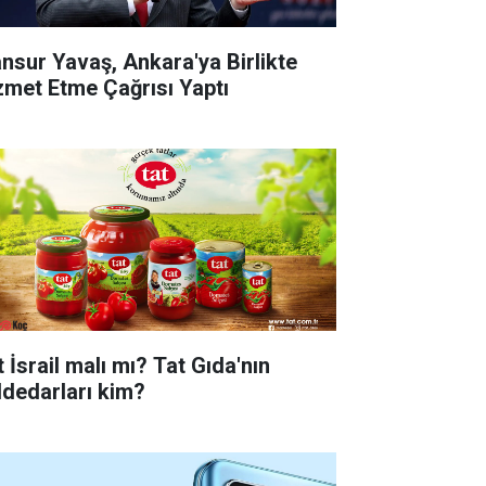
nsur Yavaş, Ankara'ya Birlikte
zmet Etme Çağrısı Yaptı
 İsrail malı mı? Tat Gıda'nın
ddedarları kim?