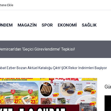
itene Ekle
ÜNDEM
MAGAZIN
SPOR
EKONOMI
SAĞLIK
avalarda Ödem Şikayetini Hafife Almayın!
at Ezber Bozan Aktüel Kataloğu Çıktı! ŞOK Rekor İndirimleri Başlıyor
Gü