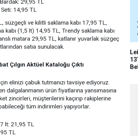
 Bardak: 29,95 TL
 Seti: 14,95 TL
, süzgeçli ve kilitli saklama kabı 17,95 TL,
ama kabı (1,5 lt) 14,95 TL, Trendy saklama kabı
anslı matara 29,95 TL, katlanır yuvarlak süzgeç
atlarından satıa sunulacak.
Le
13
at Çılgın Aktüel Kataloğu Çıktı
Bel
in elinizi çabuk tutmanızı tavsiye ediyoruz.
en dalgalanmanın ürün fiyatlarına yansımasına
 zincirleri, müşterilerini kaçırıp rakiplerine
abileceği tüm indirimleri yapıyorlar.
7 lt: 21,95 TL
2,95 TL