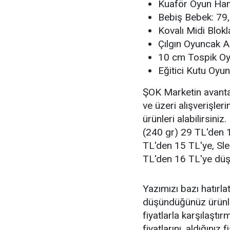
Kuaför Oyun Ham
Bebiş Bebek: 79
Kovalı Midi Blok
Çılgın Oyuncak A
10 cm Tospik O
Eğitici Kutu Oyun
ŞOK Marketin avanta
ve üzeri alışverişler
ürünleri alabilirsiniz
(240 gr) 29 TL'den 1
TL'den 15 TL'ye, Sle
TL'den 16 TL'ye düş
Yazımızı bazı hatırl
düşündüğünüz ürünleri
fiyatlarla karşılaştı
fiyatlarını, aldığını