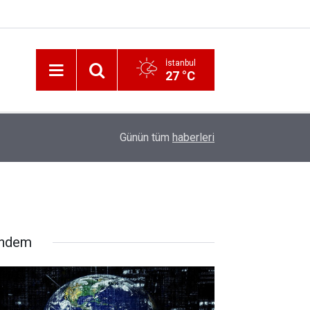
İstanbul
27 °C
12:56
İzmir 112’de Kan Donduran İddialar!
Günün tüm
haberleri
ndem