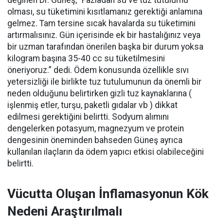
değinen Dr. Güneş, “Fazladan su ve tuz tutulumu
olması, su tüketimini kısıtlamanız gerektiği anlamına
gelmez. Tam tersine sıcak havalarda su tüketimini
artırmalısınız. Gün içerisinde ek bir hastalığınız veya
bir uzman tarafından önerilen başka bir durum yoksa
kilogram başına 35-40 cc su tüketilmesini
öneriyoruz.” dedi. Ödem konusunda özellikle sıvı
yetersizliği ile birlikte tuz tutulumunun da önemli bir
neden olduğunu belirtirken gizli tuz kaynaklarına (
işlenmiş etler, turşu, paketli gıdalar vb ) dikkat
edilmesi gerektiğini belirtti. Sodyum alımını
dengelerken potasyum, magnezyum ve protein
dengesinin öneminden bahseden Güneş ayrıca
kullanılan ilaçların da ödem yapıcı etkisi olabileceğini
belirtti.
Vücutta Oluşan İnflamasyonun Kök
Nedeni Araştırılmalı