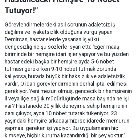
Tutuyor!”
Görevlendirmelerdeki asıl sorunun adaletsiz iş
dağılımı ve liyakatsizlik olduğuna vurgu yapan
Demircan, hastanelerde yaşanan iş yükü
dengesizliğine şu sözlerle isyan etti:
“Eğer maaş
biriminde bir hemşire idari işler yapıyor ve bu yüzden
hastanedeki başka bir hemşire ayda 5-6 nöbet
tutması gerekirken 9-10 nöbet tutmak zorunda
kalıyorsa, burada büyük bir haksızlık ve adaletsizlik
vardır. O idari görevlendirmenin derhal iptal edilmesi
gerekiyor. Yeni mezun olmuş, gencecik bir hemşirenin
il veya ilçe sağlık müdürlüğünde masa başında ne işi
var? Hastanede 20 yıllık deneyime sahip hemşirenin
canı çıkıyor, ayda 10 nöbet tutarak tükeniyor; 23
yaşındaki hemşire arkadaşımız ise idarede memurun
yapması gereken işi yapıyor. Bu uygulamanın hiç
kimseye, hiçbir kuruma kazandırdığı bir şey yoktur.”