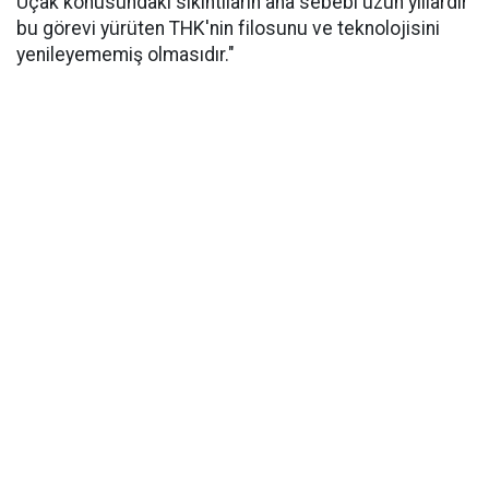
Uçak konusundaki sıkıntıların ana sebebi uzun yıllardır
bu görevi yürüten THK'nin filosunu ve teknolojisini
yenileyememiş olmasıdır."