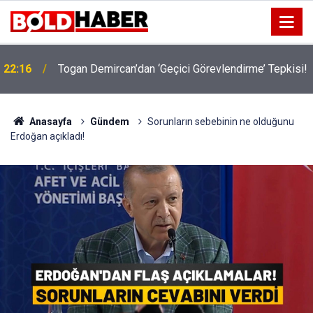
!
19:32
Sıcak Havalarda Ödem Şikayetini Hafife Almayın!
Anasayfa
Gündem
Sorunların sebebinin ne olduğunu
Erdoğan açıkladı!