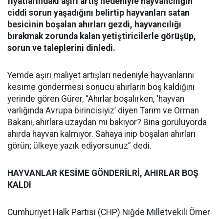
fiyatlarındaki aşırı artış nedeniyle hayvancılığın
ciddi sorun yaşadığını belirtip hayvanları satan
besicinin boşalan ahırları gezdi, hayvancılığı
bırakmak zorunda kalan yetiştiricilerle görüşüp,
sorun ve taleplerini dinledi.
Yemde aşırı maliyet artışları nedeniyle hayvanlarını
kesime göndermesi sonucu ahırların boş kaldığını
yerinde gören Gürer, “Ahırlar boşalırken, ‘hayvan
varlığında Avrupa birincisiyiz’ diyen Tarım ve Orman
Bakanı, ahırlara uzaydan mı bakıyor? Bina görülüyorda
ahırda hayvan kalmıyor. Sahaya inip boşalan ahırları
görün; ülkeye yazık ediyorsunuz” dedi.
HAYVANLAR KESİME GÖNDERİLRİ, AHIRLAR BOŞ
KALDI
Cumhuriyet Halk Partisi (CHP) Niğde Milletvekili Ömer