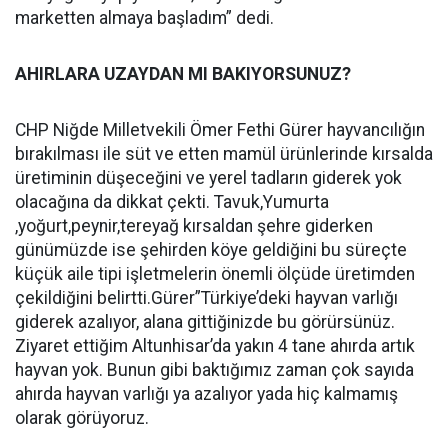
marketten almaya başladım” dedi.
AHIRLARA UZAYDAN MI BAKIYORSUNUZ?
CHP Niğde Milletvekili Ömer Fethi Gürer hayvancılığın
bırakılması ile süt ve etten mamül ürünlerinde kırsalda
üretiminin düşeceğini ve yerel tadların giderek yok
olacağına da dikkat çekti. Tavuk,Yumurta
,yoğurt,peynir,tereyağ kırsaldan şehre giderken
günümüzde ise şehirden köye geldiğini bu süreçte
küçük aile tipi işletmelerin önemli ölçüde üretimden
çekildiğini belirtti.Gürer”Türkiye’deki hayvan varlığı
giderek azalıyor, alana gittiğinizde bu görürsünüz.
Ziyaret ettiğim Altunhisar’da yakın 4 tane ahırda artık
hayvan yok. Bunun gibi baktığımız zaman çok sayıda
ahırda hayvan varlığı ya azalıyor yada hiç kalmamış
olarak görüyoruz.