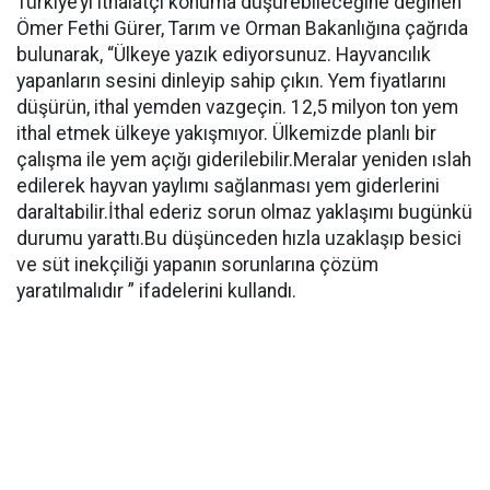
Türkiye’yi ithalatçı konuma düşürebileceğine değinen
Ömer Fethi Gürer, Tarım ve Orman Bakanlığına çağrıda
bulunarak, “Ülkeye yazık ediyorsunuz. Hayvancılık
yapanların sesini dinleyip sahip çıkın. Yem fiyatlarını
düşürün, ithal yemden vazgeçin. 12,5 milyon ton yem
ithal etmek ülkeye yakışmıyor. Ülkemizde planlı bir
çalışma ile yem açığı giderilebilir.Meralar yeniden ıslah
edilerek hayvan yaylımı sağlanması yem giderlerini
daraltabilir.İthal ederiz sorun olmaz yaklaşımı bugünkü
durumu yarattı.Bu düşünceden hızla uzaklaşıp besici
ve süt inekçiliği yapanın sorunlarına çözüm
yaratılmalıdır ” ifadelerini kullandı.