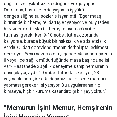
dağılımı ve liyakatsizlik olduğuna vurgu yapan
Demircan, hastanelerde yaşanan iş yükü
dengesizliğine şu sözlerle isyan etti:
“Eğer maaş
biriminde bir hemşire idari işler yapıyor ve bu yüzden
hastanedeki başka bir hemşire ayda 5-6 nöbet
tutması gerekirken 9-10 nöbet tutmak zorunda
kalıyorsa, burada büyük bir haksızlık ve adaletsizlik
vardır. O idari görevlendirmenin derhal iptal edilmesi
gerekiyor. Yeni mezun olmuş, gencecik bir hemşirenin
il veya ilçe sağlık müdürlüğünde masa başında ne işi
var? Hastanede 20 yıllık deneyime sahip hemşirenin
canı çıkıyor, ayda 10 nöbet tutarak tükeniyor; 23
yaşındaki hemşire arkadaşımız ise idarede memurun
yapması gereken işi yapıyor. Bu uygulamanın hiç
kimseye, hiçbir kuruma kazandırdığı bir şey yoktur.”
“Memurun İşini Memur, Hemşirenin