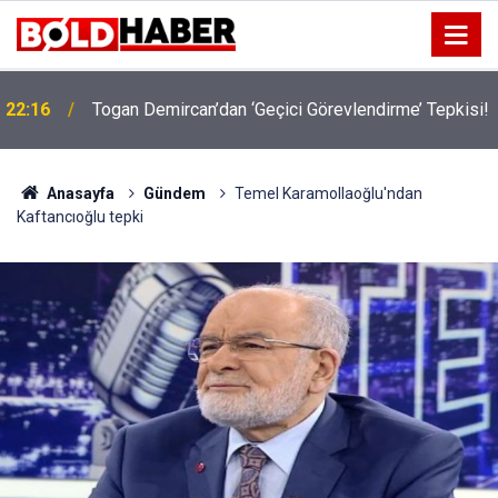
22:16
Togan Demircan’dan ‘Geçici Görevlendirme’ Tepkisi!
19:32
Sıcak Havalarda Ödem Şikayetini Hafife Almayın!
Anasayfa
Gündem
Temel Karamollaoğlu'ndan
Kaftancıoğlu tepki