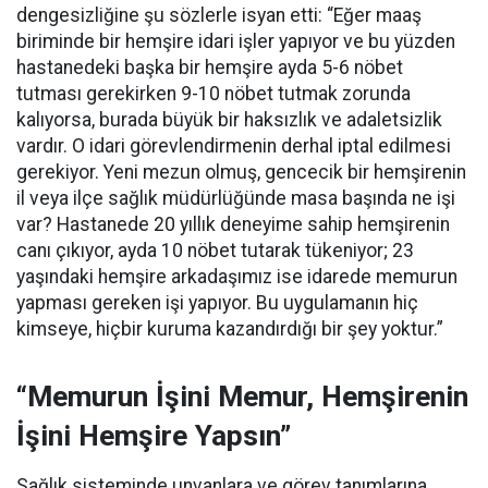
dengesizliğine şu sözlerle isyan etti:
“Eğer maaş
biriminde bir hemşire idari işler yapıyor ve bu yüzden
hastanedeki başka bir hemşire ayda 5-6 nöbet
tutması gerekirken 9-10 nöbet tutmak zorunda
kalıyorsa, burada büyük bir haksızlık ve adaletsizlik
vardır. O idari görevlendirmenin derhal iptal edilmesi
gerekiyor. Yeni mezun olmuş, gencecik bir hemşirenin
il veya ilçe sağlık müdürlüğünde masa başında ne işi
var? Hastanede 20 yıllık deneyime sahip hemşirenin
canı çıkıyor, ayda 10 nöbet tutarak tükeniyor; 23
yaşındaki hemşire arkadaşımız ise idarede memurun
yapması gereken işi yapıyor. Bu uygulamanın hiç
kimseye, hiçbir kuruma kazandırdığı bir şey yoktur.”
“Memurun İşini Memur, Hemşirenin
İşini Hemşire Yapsın”
Sağlık sisteminde unvanlara ve görev tanımlarına