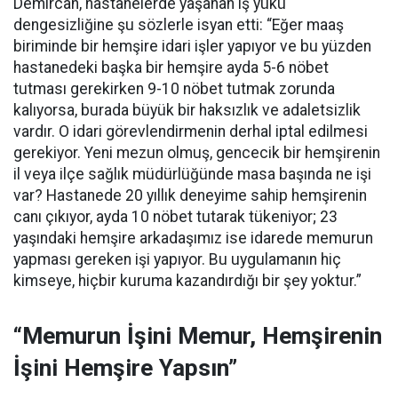
Demircan, hastanelerde yaşanan iş yükü
dengesizliğine şu sözlerle isyan etti:
“Eğer maaş
biriminde bir hemşire idari işler yapıyor ve bu yüzden
hastanedeki başka bir hemşire ayda 5-6 nöbet
tutması gerekirken 9-10 nöbet tutmak zorunda
kalıyorsa, burada büyük bir haksızlık ve adaletsizlik
vardır. O idari görevlendirmenin derhal iptal edilmesi
gerekiyor. Yeni mezun olmuş, gencecik bir hemşirenin
il veya ilçe sağlık müdürlüğünde masa başında ne işi
var? Hastanede 20 yıllık deneyime sahip hemşirenin
canı çıkıyor, ayda 10 nöbet tutarak tükeniyor; 23
yaşındaki hemşire arkadaşımız ise idarede memurun
yapması gereken işi yapıyor. Bu uygulamanın hiç
kimseye, hiçbir kuruma kazandırdığı bir şey yoktur.”
“Memurun İşini Memur, Hemşirenin
İşini Hemşire Yapsın”