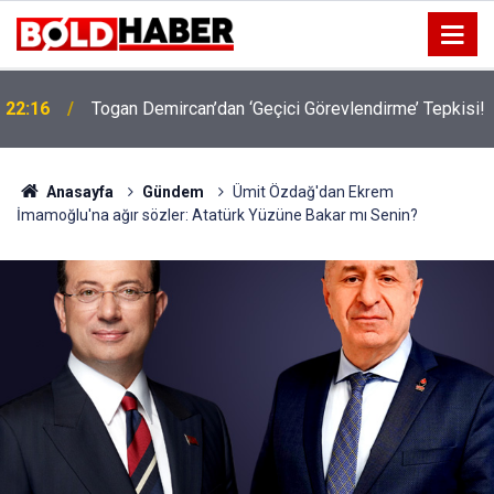
22:16
Togan Demircan’dan ‘Geçici Görevlendirme’ Tepkisi!
19:32
Sıcak Havalarda Ödem Şikayetini Hafife Almayın!
Anasayfa
Gündem
Ümit Özdağ'dan Ekrem
İmamoğlu'na ağır sözler: Atatürk Yüzüne Bakar mı Senin?