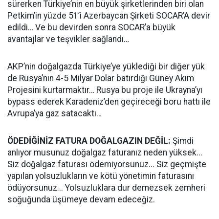
sürerken Türkiye’nin en büyük şirketlerinden biri olan
Petkim’in yüzde 51’i Azerbaycan Şirketi SOCAR’A devir
edildi… Ve bu devirden sonra SOCAR’a büyük
avantajlar ve teşvikler sağlandı…
AKP’nin doğalgazda Türkiye’ye yüklediği bir diğer yük
de Rusya’nın 4-5 Milyar Dolar batırdığı Güney Akım
Projesini kurtarmaktır… Rusya bu proje ile Ukrayna’yı
bypass ederek Karadeniz’den geçireceği boru hattı ile
Avrupa’ya gaz satacaktı…
ÖDEDİĞİNİZ FATURA DOĞALGAZIN DEĞİL:
Şimdi
anlıyor musunuz doğalgaz faturanız neden yüksek...
Siz doğalgaz faturası ödemiyorsunuz... Siz geçmişte
yapılan yolsuzlukların ve kötü yönetimin faturasını
ödüyorsunuz... Yolsuzluklara dur demezsek zemheri
soğuğunda üşümeye devam edeceğiz.