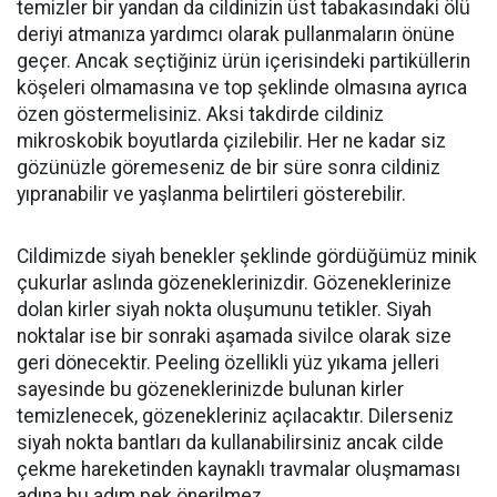
temizler bir yandan da cildinizin üst tabakasındaki ölü
deriyi atmanıza yardımcı olarak pullanmaların önüne
geçer. Ancak seçtiğiniz ürün içerisindeki partiküllerin
köşeleri olmamasına ve top şeklinde olmasına ayrıca
özen göstermelisiniz. Aksi takdirde cildiniz
mikroskobik boyutlarda çizilebilir. Her ne kadar siz
gözünüzle göremeseniz de bir süre sonra cildiniz
yıpranabilir ve yaşlanma belirtileri gösterebilir.
Cildimizde siyah benekler şeklinde gördüğümüz minik
çukurlar aslında gözeneklerinizdir. Gözeneklerinize
dolan kirler siyah nokta oluşumunu tetikler. Siyah
noktalar ise bir sonraki aşamada sivilce olarak size
geri dönecektir. Peeling özellikli yüz yıkama jelleri
sayesinde bu gözeneklerinizde bulunan kirler
temizlenecek, gözenekleriniz açılacaktır. Dilerseniz
siyah nokta bantları da kullanabilirsiniz ancak cilde
çekme hareketinden kaynaklı travmalar oluşmaması
adına bu adım pek önerilmez.