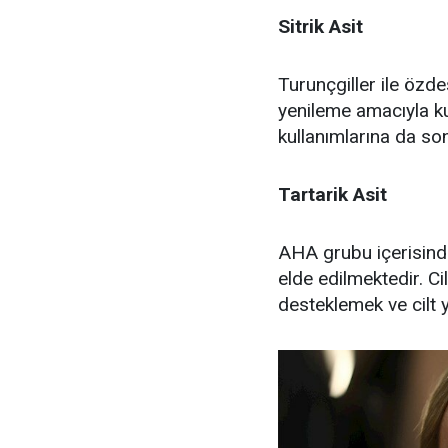
Sitrik Asit
Turunçgiller ile özdeş
yenileme amacıyla kul
kullanımlarına da so
Tartarik Asit
AHA grubu içerisinde
elde edilmektedir. Ci
desteklemek ve cilt 