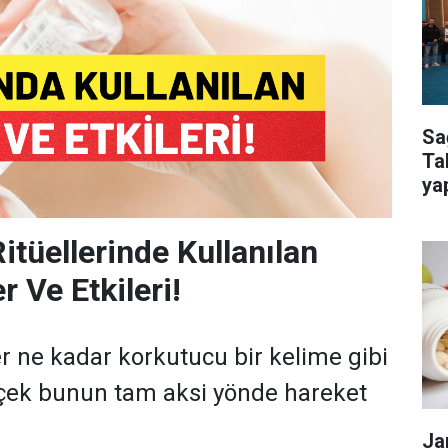
Sa
Ta
ya
kur
itüellerinde Kullanılan
r Ve Etkileri!
er ne kadar korkutucu bir kelime gibi
çek bunun tam aksi yönde hareket
Ja