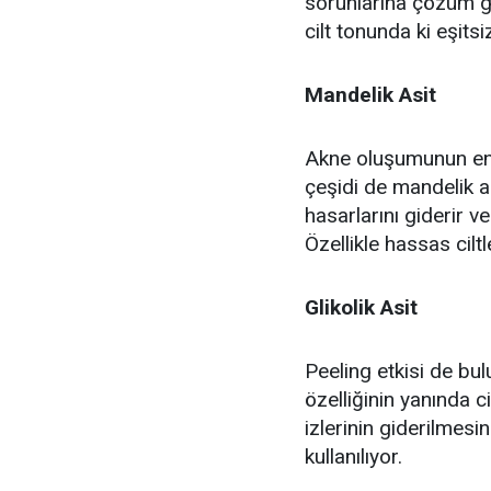
sorunlarına çözüm get
cilt tonunda ki eşitsi
Mandelik Asit
Akne oluşumunun enge
çeşidi de mandelik a
hasarlarını giderir 
Özellikle hassas ciltl
Glikolik Asit
Peeling etkisi de bu
özelliğinin yanında c
izlerinin giderilmesi
kullanılıyor.