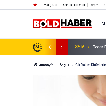
Manşetler
Günün Haberleri
Arşiv
S
G
vlendirme’ Tepkisi!
24
19:32
Sıcak H
Anasayfa
Sağlık
Cilt Bakım Ritüellerin