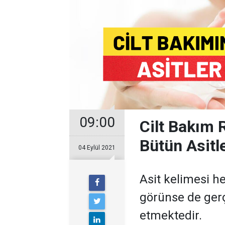
09:00
Cilt Bakım R
Bütün Asitle
04 Eylül 2021
Asit kelimesi h
görünse de ger
etmektedir.