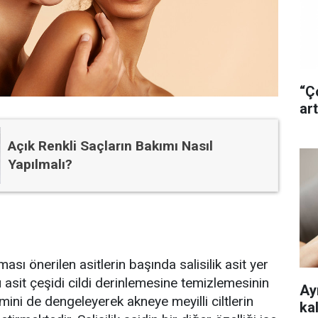
“Ç
art
Açık Renkli Saçların Bakımı Nasıl
Yapılmalı?
nması önerilen asitlerin başında salisilik asit yer
 asit çeşidi cildi derinlemesine temizlemesinin
Ayr
ini de dengeleyerek akneye meyilli ciltlerin
ka