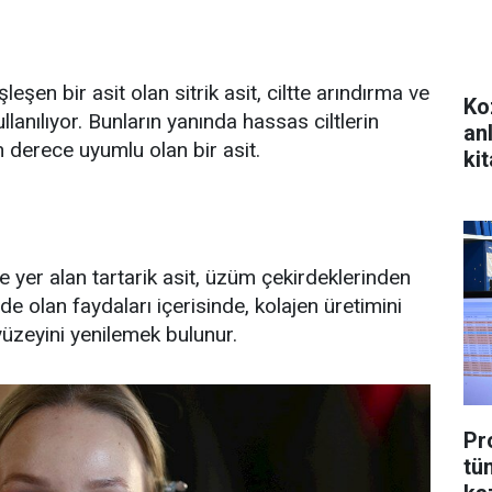
leşen bir asit olan sitrik asit, ciltte arındırma ve
Ko
lanılıyor. Bunların yanında hassas ciltlerin
an
n derece uyumlu olan bir asit.
kit
 yer alan tartarik asit, üzüm çekirdeklerinden
lde olan faydaları içerisinde, kolajen üretimini
yüzeyini yenilemek bulunur.
Pr
tü