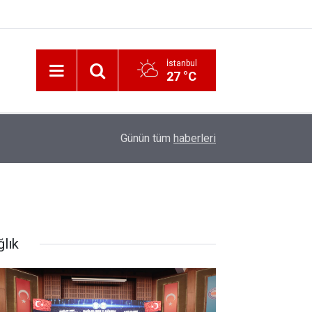
İstanbul
27 °C
12:56
İzmir 112’de Kan Donduran İddialar!
Günün tüm
haberleri
ğlık