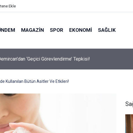
itene Ekle
ÜNDEM
MAGAZIN
SPOR
EKONOMI
SAĞLIK
avalarda Ödem Şikayetini Hafife Almayın!
de Kullanılan Bütün Asitler Ve Etkileri!
Sa