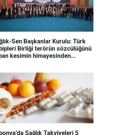
ğlık-Sen Başkanlar Kurulu: Türk
bipleri Birliği terörün sözcülüğünü
pan kesimin himayesinden
tarılmalı
ponya'da Sağlık Takviyeleri 5