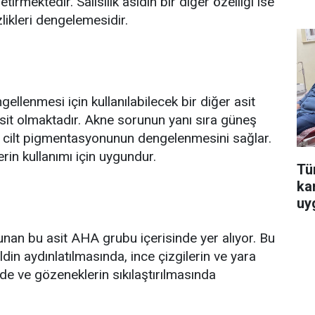
irmektedir. Salisilik asidin bir diğer özelliği ise
zlikleri dengelemesidir.
llenmesi için kullanılabilecek bir diğer asit
sit olmaktadır. Akne sorunun yanı sıra güneş
ve cilt pigmentasyonunun dengelenmesini sağlar.
erin kullanımı için uygundur.
Tür
ka
uy
lunan bu asit AHA grubu içerisinde yer alıyor. Bu
ildin aydınlatılmasında, ince çizgilerin ve yara
nde ve gözeneklerin sıkılaştırılmasında