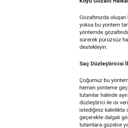
Koyu Gözaltı Halka
Gözaltınızda oluşan 
yoksa bu yöntem tam 
yöntemde gözaltında 
sürerek pürüzsüz hal
destekleyin.
Saç Düzleştiricisi 
Çoğumuz bu yöntemi 
hemen yönteme geçeli
tutamlar halinde ayırı
düzleştirici ile ısı 
istediğiniz kalınlıkta
geçerekte dalgalı gö
tutamlara güzelce ya