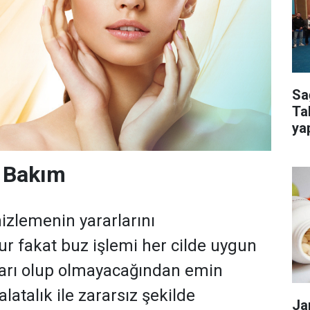
Sa
Ta
ya
kur
e Bakım
mizlemenin yararlarını
 fakat buz işlemi her cilde uygun
rarı olup olmayacağından emin
latalık ile zararsız şekilde
Ja