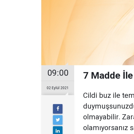
09:00
7 Madde İl
02 Eylül 2021
Cildi buz ile te
duymuşsunuzdur
olmayabilir. Za
olamıyorsanız sa