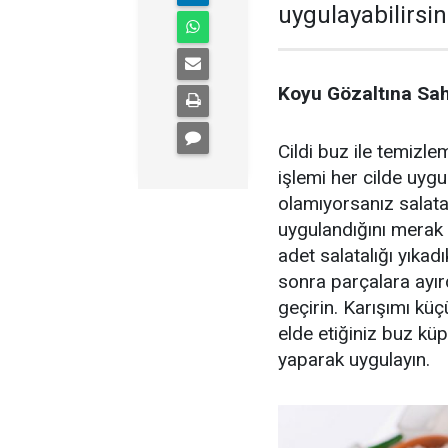
uygulayabilirsin
Koyu Gözaltına Sah
Cildi buz ile temizl
işlemi her cilde uyg
olamıyorsanız salatal
uygulandığını merak 
adet salatalığı yıka
sonra parçalara ayırd
geçirin. Karışımı kü
elde etiğiniz buz kü
yaparak uygulayın.