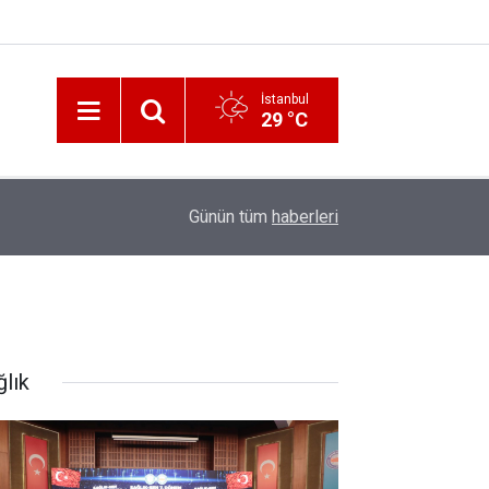
İstanbul
29 °C
12:56
İzmir 112’de Kan Donduran İddialar!
Günün tüm
haberleri
ğlık