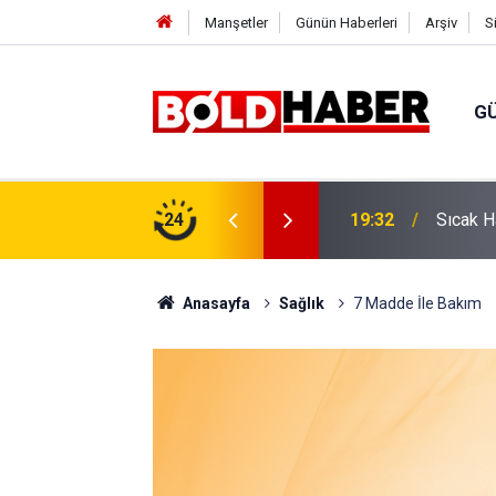
Manşetler
Günün Haberleri
Arşiv
S
G
vlendirme’ Tepkisi!
24
19:32
Sıcak H
Anasayfa
Sağlık
7 Madde İle Bakım