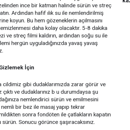
ka
elinden ince bir katman halinde sürün ve streç
atın. Ardından hafif ılık su ile nemlendirilmiş
erine koyun. Bu hem gözeneklerin açılmasını
emizlenmesi daha kolay olacaktır. 5-8 dakika
i ve streç filmi kaldırın, ardından soğu su ile
işlemi hergün uyguladığınızda yavaş yavaş
z.
 Gizlemek İçin
 cildimiz gibi dudaklarımızda zarar görür ve
niz çıktı ve dudaklarınız b u durumdaysa şu
ağınıza nemlendirici sürün ve emilmesini
 nemli bir bez ile masaj yapıp tekrar
mildikten sonra fondöten ile çatlakların kapatın
u sürün. Sonucu görünce şaşıracaksınız.