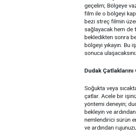
geçelim; Bölgeye vaz
film ile o bölgeyi kap
bezi streç filmin üz
sağlayacak hem de t
bekledikten sonra bez
bölgeyi yıkayın. Bu 
sonuca ulaşacaksını
Dudak Çatlaklarını
Soğukta veya sıcakta
çatlar. Acele bir işi
yöntemi deneyin; dud
bekleyin ve ardından
nemlendirici sürün e
ve ardından rujunuz