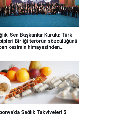
ğlık-Sen Başkanlar Kurulu: Türk
bipleri Birliği terörün sözcülüğünü
pan kesimin himayesinden
tarılmalı
ponya'da Sağlık Takviyeleri 5