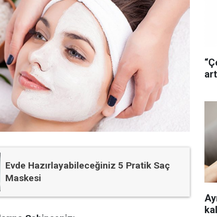
“Ç
art
Evde Hazırlayabileceğiniz 5 Pratik Saç
Maskesi
Ayr
ka