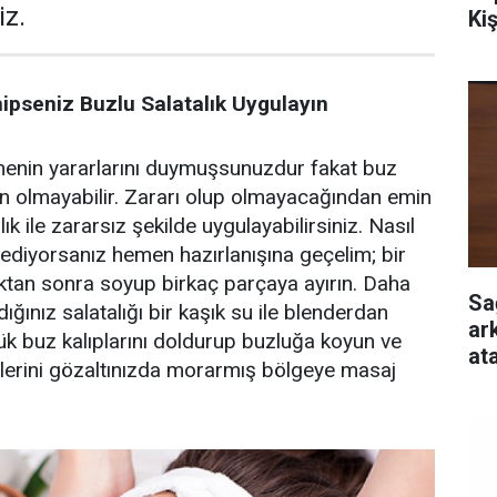
iz.
Ki
ipseniz Buzlu Salatalık Uygulayın
emenin yararlarını duymuşsunuzdur fakat buz
un olmayabilir. Zararı olup olmayacağından emin
ık ile zararsız şekilde uygulayabilirsiniz. Nasıl
ediyorsanız hemen hazırlanışına geçelim; bir
dıktan sonra soyup birkaç parçaya ayırın. Daha
Sa
ığınız salatalığı bir kaşık su ile blenderdan
ar
çük buz kalıplarını doldurup buzluğa koyun ve
at
plerini gözaltınızda morarmış bölgeye masaj