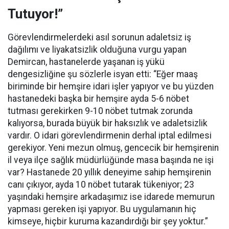
Tutuyor!”
Görevlendirmelerdeki asıl sorunun adaletsiz iş
dağılımı ve liyakatsizlik olduğuna vurgu yapan
Demircan, hastanelerde yaşanan iş yükü
dengesizliğine şu sözlerle isyan etti:
“Eğer maaş
biriminde bir hemşire idari işler yapıyor ve bu yüzden
hastanedeki başka bir hemşire ayda 5-6 nöbet
tutması gerekirken 9-10 nöbet tutmak zorunda
kalıyorsa, burada büyük bir haksızlık ve adaletsizlik
vardır. O idari görevlendirmenin derhal iptal edilmesi
gerekiyor. Yeni mezun olmuş, gencecik bir hemşirenin
il veya ilçe sağlık müdürlüğünde masa başında ne işi
var? Hastanede 20 yıllık deneyime sahip hemşirenin
canı çıkıyor, ayda 10 nöbet tutarak tükeniyor; 23
yaşındaki hemşire arkadaşımız ise idarede memurun
yapması gereken işi yapıyor. Bu uygulamanın hiç
kimseye, hiçbir kuruma kazandırdığı bir şey yoktur.”