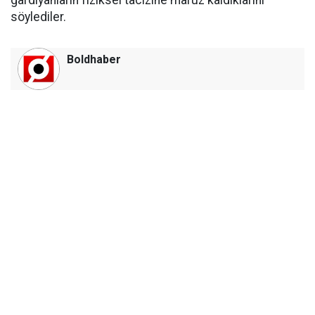
gardiyanların fiziksel tacizine maruz kaldıklarını
söylediler.
Boldhaber