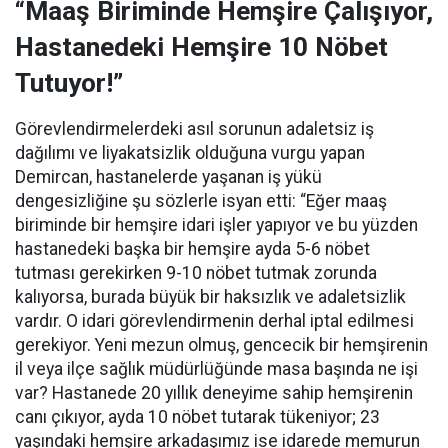
“Maaş Biriminde Hemşire Çalışıyor,
Hastanedeki Hemşire 10 Nöbet
Tutuyor!”
Görevlendirmelerdeki asıl sorunun adaletsiz iş
dağılımı ve liyakatsizlik olduğuna vurgu yapan
Demircan, hastanelerde yaşanan iş yükü
dengesizliğine şu sözlerle isyan etti:
“Eğer maaş
biriminde bir hemşire idari işler yapıyor ve bu yüzden
hastanedeki başka bir hemşire ayda 5-6 nöbet
tutması gerekirken 9-10 nöbet tutmak zorunda
kalıyorsa, burada büyük bir haksızlık ve adaletsizlik
vardır. O idari görevlendirmenin derhal iptal edilmesi
gerekiyor. Yeni mezun olmuş, gencecik bir hemşirenin
il veya ilçe sağlık müdürlüğünde masa başında ne işi
var? Hastanede 20 yıllık deneyime sahip hemşirenin
canı çıkıyor, ayda 10 nöbet tutarak tükeniyor; 23
yaşındaki hemşire arkadaşımız ise idarede memurun