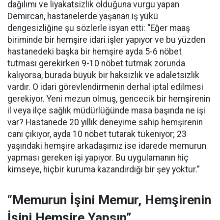
dağılımı ve liyakatsizlik olduğuna vurgu yapan
Demircan, hastanelerde yaşanan iş yükü
dengesizliğine şu sözlerle isyan etti:
“Eğer maaş
biriminde bir hemşire idari işler yapıyor ve bu yüzden
hastanedeki başka bir hemşire ayda 5-6 nöbet
tutması gerekirken 9-10 nöbet tutmak zorunda
kalıyorsa, burada büyük bir haksızlık ve adaletsizlik
vardır. O idari görevlendirmenin derhal iptal edilmesi
gerekiyor. Yeni mezun olmuş, gencecik bir hemşirenin
il veya ilçe sağlık müdürlüğünde masa başında ne işi
var? Hastanede 20 yıllık deneyime sahip hemşirenin
canı çıkıyor, ayda 10 nöbet tutarak tükeniyor; 23
yaşındaki hemşire arkadaşımız ise idarede memurun
yapması gereken işi yapıyor. Bu uygulamanın hiç
kimseye, hiçbir kuruma kazandırdığı bir şey yoktur.”
“Memurun İşini Memur, Hemşirenin
İşini Hemşire Yapsın”