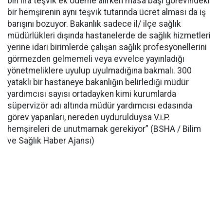
bin lira teşvik ek ödeme alırken masa başı görevindeki
bir hemşirenin aynı teşvik tutarında ücret alması da iş
barışını bozuyor. Bakanlık sadece il/ ilçe sağlık
müdürlükleri dışında hastanelerde de sağlık hizmetleri
yerine idari birimlerde çalışan sağlık profesyonellerini
görmezden gelmemeli veya evvelce yayınladığı
yönetmeliklere uyulup uyulmadığına bakmalı. 300
yataklı bir hastaneye bakanlığın belirlediği müdür
yardımcısı sayısı ortadayken kimi kurumlarda
süpervizör adı altında müdür yardımcısı edasında
görev yapanları, nereden uydurulduysa V.i.P.
hemşireleri de unutmamak gerekiyor” (BSHA / Bilim
ve Sağlık Haber Ajansı)