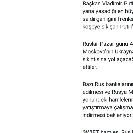
Başkan Vladimir Puti
yana yaşadığı en bü
saldırganlığını fren
köşeye sıkışan Putin
Ruslar Pazar günü A
Moskova'nın Ukrayna'y
sıkıntısına yol aça
ettiler.
Bazı Rus bankaların
edilmesi ve Rusya M
yönündeki hamlelerin,
yatıştırmaya çalışm
indirmesi bekleniyor.
SWIFT hamlesi Rus ba