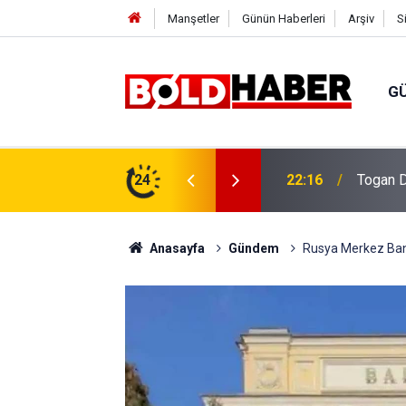
Manşetler
Günün Haberleri
Arşiv
S
G
vlendirme’ Tepkisi!
24
19:32
Sıcak H
Anasayfa
Gündem
Rusya Merkez Banka