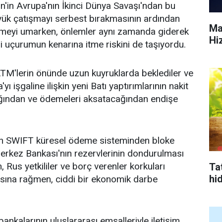
n'in Avrupa'nın İkinci Dünya Savaşı'ndan bu
yük çatışmayı serbest bırakmasının ardından
Ma
lemeyi umarken, önlemler aynı zamanda giderek
Hi
'i uçurumun kenarına itme riskini de taşıyordu.
TM'lerin önünde uzun kuyruklarda beklediler ve
ı işgaline ilişkin yeni Batı yaptırımlarının nakit
cağından ve ödemeleri aksatacağından endişe
ın SWIFT küresel ödeme sisteminden bloke
erkez Bankası'nın rezervlerinin dondurulması
 Rus yetkililer ve borç verenler korkuları
Tat
hi
asına rağmen, ciddi bir ekonomik darbe
nkalarının uluslararası emsalleriyle iletişim