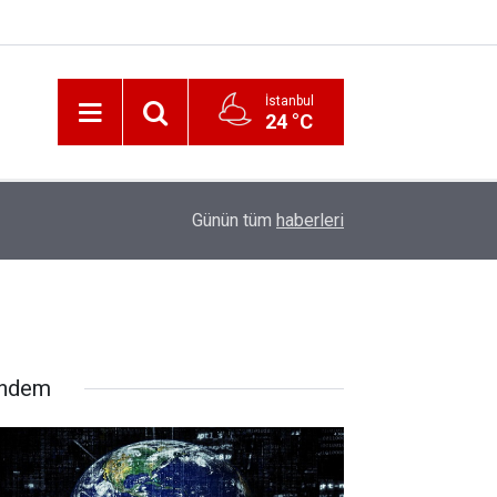
İstanbul
24 °C
12:56
İzmir 112’de Kan Donduran İddialar!
Günün tüm
haberleri
ndem