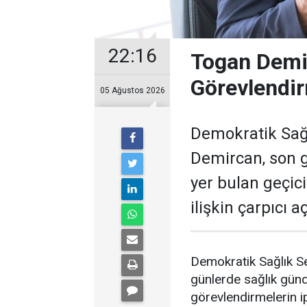
22:16
Togan Demir
Görevlendir
05 Ağustos 2026
Demokratik Sağ
Demircan, son 
yer bulan geçic
ilişkin çarpıcı 
Demokratik Sağlık S
günlerde sağlık gün
görevlendirmelerin ip