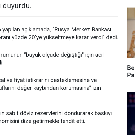
ı duyurdu.
 yapılan açıklamada, "Rusya Merkez Bankası
 oranı yüzde 20'ye yükseltmeye karar verdi" dedi.
umunun "büyük ölçüde değiştiği" için acil
i.
Be
Pa
l ve fiyat istikrarını desteklemesine ve
uflarını değer kaybından korumasına" izin
'nın sabit döviz rezervlerini dondurarak baskıyı
omisini dize getirmekle tehdit etti.