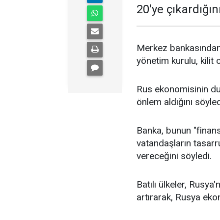
20'ye çıkardığın
Merkez bankasından
yönetim kurulu, kilit
Rus ekonomisinin dur
önlem aldığını söyled
Banka, bunun "finansa
vatandaşların tasarr
vereceğini söyledi.
Batılı ülkeler, Rusya
artırarak, Rusya ekon