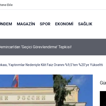
itene Ekle
ÜNDEM
MAGAZIN
SPOR
EKONOMI
SAĞLIK
avalarda Ödem Şikayetini Hafife Almayın!
sı, Yaptırımlar Nedeniyle Kilit Faiz Oranını %9,5'ten %20'ye Yükseltti
Gü