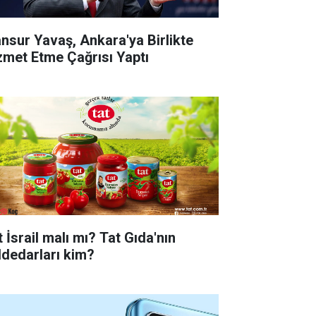
nsur Yavaş, Ankara'ya Birlikte
zmet Etme Çağrısı Yaptı
 İsrail malı mı? Tat Gıda'nın
ddedarları kim?