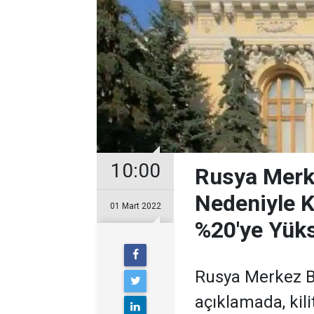
10:00
Rusya Merke
Nedeniyle Ki
01 Mart 2022
%20'ye Yüks
Rusya Merkez B
açıklamada, kili