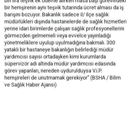
bin lira teşvik ek ödeme alırken masa başı görevindeki
bir hemşirenin aynı teşvik tutarında ücret alması da iş
barışını bozuyor. Bakanlık sadece il/ ilçe sağlık
müdürlükleri dışında hastanelerde de sağlık hizmetleri
yerine idari birimlerde çalışan sağlık profesyonellerini
görmezden gelmemeli veya evvelce yayınladığı
yönetmeliklere uyulup uyulmadığına bakmalı. 300
yataklı bir hastaneye bakanlığın belirlediği müdür
yardımcısı sayısı ortadayken kimi kurumlarda
süpervizör adı altında müdür yardımcısı edasında
görev yapanları, nereden uydurulduysa V.i.P.
hemşireleri de unutmamak gerekiyor” (BSHA / Bilim
ve Sağlık Haber Ajansı)