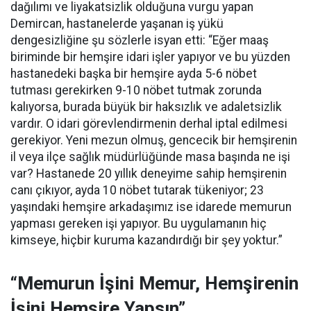
dağılımı ve liyakatsizlik olduğuna vurgu yapan
Demircan, hastanelerde yaşanan iş yükü
dengesizliğine şu sözlerle isyan etti:
“Eğer maaş
biriminde bir hemşire idari işler yapıyor ve bu yüzden
hastanedeki başka bir hemşire ayda 5-6 nöbet
tutması gerekirken 9-10 nöbet tutmak zorunda
kalıyorsa, burada büyük bir haksızlık ve adaletsizlik
vardır. O idari görevlendirmenin derhal iptal edilmesi
gerekiyor. Yeni mezun olmuş, gencecik bir hemşirenin
il veya ilçe sağlık müdürlüğünde masa başında ne işi
var? Hastanede 20 yıllık deneyime sahip hemşirenin
canı çıkıyor, ayda 10 nöbet tutarak tükeniyor; 23
yaşındaki hemşire arkadaşımız ise idarede memurun
yapması gereken işi yapıyor. Bu uygulamanın hiç
kimseye, hiçbir kuruma kazandırdığı bir şey yoktur.”
“Memurun İşini Memur, Hemşirenin
İşini Hemşire Yapsın”