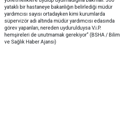
yönetmeliklere uyulup uyulmadığına bakmalı. 300
yataklı bir hastaneye bakanlığın belirlediği müdür
yardımcısı sayısı ortadayken kimi kurumlarda
süpervizör adı altında müdür yardımcısı edasında
görev yapanları, nereden uydurulduysa V.i.P.
hemşireleri de unutmamak gerekiyor” (BSHA / Bilim
ve Sağlık Haber Ajansı)