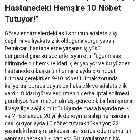
Hastanedeki Hemşire 10 Nöbet
Tutuyor!”
Görevlendirmelerdeki asıl sorunun adaletsiz iş
dağılımı ve liyakatsizlik olduğuna vurgu yapan
Demircan, hastanelerde yaşanan iş yükü
dengesizliğine şu sözlerle isyan etti:
“Eğer maaş
biriminde bir hemşire idari işler yapıyor ve bu yüzden
hastanedeki başka bir hemşire ayda 5-6 nöbet
tutması gerekirken 9-10 nöbet tutmak zorunda
kalıyorsa, burada büyük bir haksızlık ve adaletsizlik
vardır. O idari görevlendirmenin derhal iptal edilmesi
gerekiyor. Yeni mezun olmuş, gencecik bir hemşirenin
il veya ilçe sağlık müdürlüğünde masa başında ne işi
var? Hastanede 20 yıllık deneyime sahip hemşirenin
canı çıkıyor, ayda 10 nöbet tutarak tükeniyor; 23
yaşındaki hemşire arkadaşımız ise idarede memurun
yapması gereken işi yapıyor. Bu uygulamanın hiç