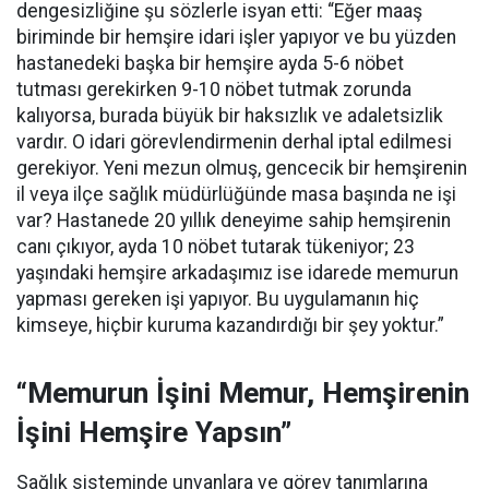
dengesizliğine şu sözlerle isyan etti:
“Eğer maaş
biriminde bir hemşire idari işler yapıyor ve bu yüzden
hastanedeki başka bir hemşire ayda 5-6 nöbet
tutması gerekirken 9-10 nöbet tutmak zorunda
kalıyorsa, burada büyük bir haksızlık ve adaletsizlik
vardır. O idari görevlendirmenin derhal iptal edilmesi
gerekiyor. Yeni mezun olmuş, gencecik bir hemşirenin
il veya ilçe sağlık müdürlüğünde masa başında ne işi
var? Hastanede 20 yıllık deneyime sahip hemşirenin
canı çıkıyor, ayda 10 nöbet tutarak tükeniyor; 23
yaşındaki hemşire arkadaşımız ise idarede memurun
yapması gereken işi yapıyor. Bu uygulamanın hiç
kimseye, hiçbir kuruma kazandırdığı bir şey yoktur.”
“Memurun İşini Memur, Hemşirenin
İşini Hemşire Yapsın”
Sağlık sisteminde unvanlara ve görev tanımlarına