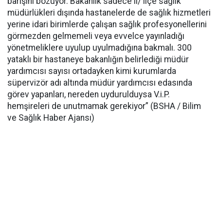
barışını bozuyor. Bakanlık sadece il/ ilçe sağlık
müdürlükleri dışında hastanelerde de sağlık hizmetleri
yerine idari birimlerde çalışan sağlık profesyonellerini
görmezden gelmemeli veya evvelce yayınladığı
yönetmeliklere uyulup uyulmadığına bakmalı. 300
yataklı bir hastaneye bakanlığın belirlediği müdür
yardımcısı sayısı ortadayken kimi kurumlarda
süpervizör adı altında müdür yardımcısı edasında
görev yapanları, nereden uydurulduysa V.i.P.
hemşireleri de unutmamak gerekiyor” (BSHA / Bilim
ve Sağlık Haber Ajansı)