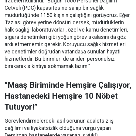
ifadeleri kullandı:
“Bugün 1000 Personel Dağılım
Cetveli (PDC) kapasitesine sahip bir sağlık
müdürlüğünde 1150 kişinin çalıştığını görüyoruz. Eğer
‘fazlası görev yerine dönsün’ dersek, müdürlüklerin
halk sağlığı laboratuvarları, özel ve kamu denetimleri,
sigara denetimleri gibi yoğun görev skalasını da göz
ardı etmememiz gerekir. Koruyucu sağlık hizmetleri
ve denetimler doğrudan vatandaşa sunulan hayati
hizmetlerdir. Bu birimleri de aniden personelsiz
bırakarak sıkıntıya sokmamak lazım.”
“Maaş Biriminde Hemşire Çalışıyor,
Hastanedeki Hemşire 10 Nöbet
Tutuyor!”
Görevlendirmelerdeki asıl sorunun adaletsiz iş
dağılımı ve liyakatsizlik olduğuna vurgu yapan
Demircan, hastanelerde yaşanan iş yükü