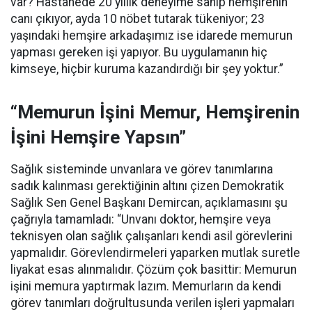
var? Hastanede 20 yıllık deneyime sahip hemşirenin
canı çıkıyor, ayda 10 nöbet tutarak tükeniyor; 23
yaşındaki hemşire arkadaşımız ise idarede memurun
yapması gereken işi yapıyor. Bu uygulamanın hiç
kimseye, hiçbir kuruma kazandırdığı bir şey yoktur.”
“Memurun İşini Memur, Hemşirenin
İşini Hemşire Yapsın”
Sağlık sisteminde unvanlara ve görev tanımlarına
sadık kalınması gerektiğinin altını çizen Demokratik
Sağlık Sen Genel Başkanı Demircan, açıklamasını şu
çağrıyla tamamladı:
“Unvanı doktor, hemşire veya
teknisyen olan sağlık çalışanları kendi asil görevlerini
yapmalıdır. Görevlendirmeleri yaparken mutlak suretle
liyakat esas alınmalıdır. Çözüm çok basittir: Memurun
işini memura yaptırmak lazım. Memurların da kendi
görev tanımları doğrultusunda verilen işleri yapmaları