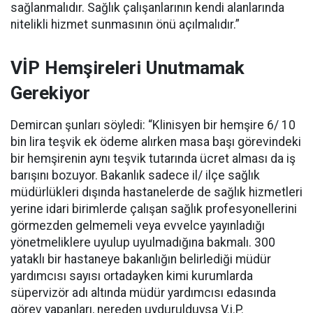
sağlanmalıdır. Sağlık çalışanlarının kendi alanlarında
nitelikli hizmet sunmasının önü açılmalıdır.”
VİP Hemşireleri Unutmamak
Gerekiyor
Demircan şunları söyledi: “Klinisyen bir hemşire 6/ 10
bin lira teşvik ek ödeme alırken masa başı görevindeki
bir hemşirenin aynı teşvik tutarında ücret alması da iş
barışını bozuyor. Bakanlık sadece il/ ilçe sağlık
müdürlükleri dışında hastanelerde de sağlık hizmetleri
yerine idari birimlerde çalışan sağlık profesyonellerini
görmezden gelmemeli veya evvelce yayınladığı
yönetmeliklere uyulup uyulmadığına bakmalı. 300
yataklı bir hastaneye bakanlığın belirlediği müdür
yardımcısı sayısı ortadayken kimi kurumlarda
süpervizör adı altında müdür yardımcısı edasında
görev yapanları, nereden uydurulduysa V.i.P.