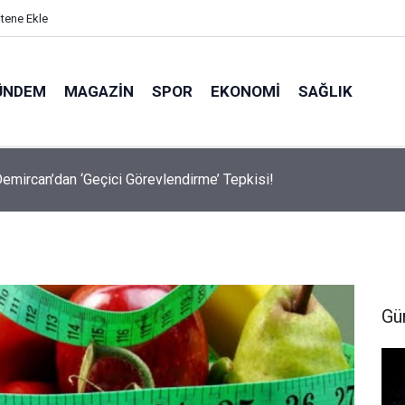
itene Ekle
ÜNDEM
MAGAZIN
SPOR
EKONOMI
SAĞLIK
avalarda Ödem Şikayetini Hafife Almayın!
Gü