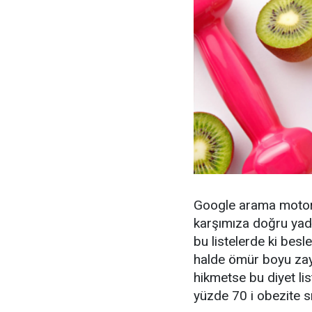
Google arama moto
karşımıza doğru yada
bu listelerde ki bes
halde ömür boyu zayı
hikmetse bu diyet lis
yüzde 70 i obezite sı