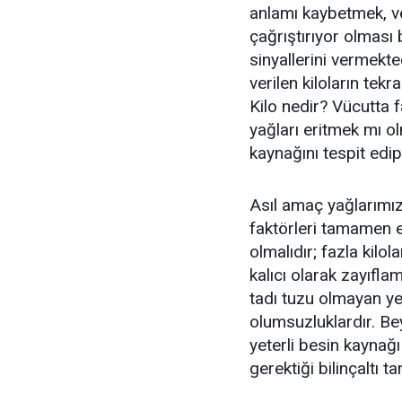
anlamı kaybetmek, v
çağrıştırıyor olması 
sinyallerini vermekte
verilen kiloların tek
Kilo nedir? Vücutta 
yağları eritmek mı 
kaynağını tespit ed
Asıl amaç yağlarımı
faktörleri tamamen e
olmalıdır; fazla kilol
kalıcı olarak zayıfla
tadı tuzu olmayan y
olumsuzluklardır. Bey
yeterli besin kaynağ
gerektiği bilinçaltı t