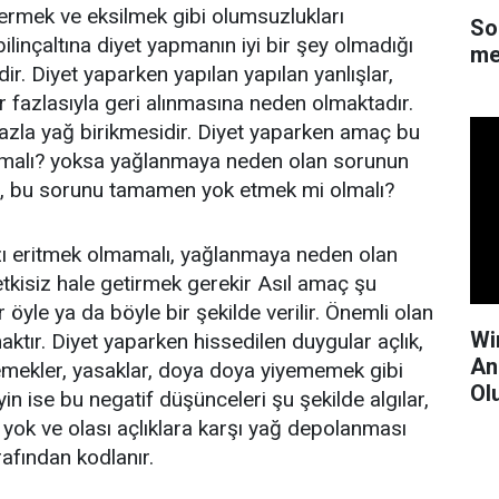
ermek ve eksilmek gibi olumsuzlukları
So
bilinçaltına diyet yapmanın iyi bir şey olmadığı
me
dir. Diyet yaparken yapılan yapılan yanlışlar,
rar fazlasıyla geri alınmasına neden olmaktadır.
fazla yağ birikmesidir. Diyet yaparken amaç bu
olmalı? yoksa yağlanmaya neden olan sorunun
ip, bu sorunu tamamen yok etmek mi olmalı?
zı eritmek olmamalı, yağlanmaya neden olan
tkisiz hale getirmek gerekir Asıl amaç şu
ar öyle ya da böyle bir şekilde verilir. Önemli olan
Wi
maktır. Diyet yaparken hissedilen duygular açlık,
An
emekler, yasaklar, doya doya yiyememek gibi
Ol
in ise bu negatif düşünceleri şu şekilde algılar,
ı yok ve olası açlıklara karşı yağ depolanması
arafından kodlanır.