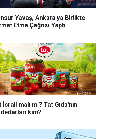
nsur Yavaş, Ankara'ya Birlikte
zmet Etme Çağrısı Yaptı
 İsrail malı mı? Tat Gıda'nın
ddedarları kim?