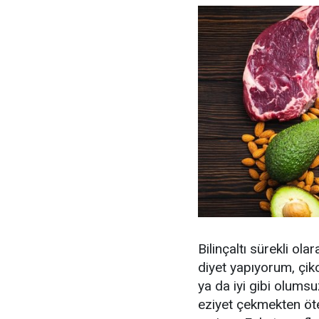
Bilinçaltı sürekli ola
diyet yapıyorum, çi
ya da iyi gibi olums
eziyet çekmekten öte