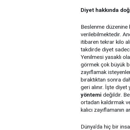
Diyet hakkında doğr
Beslenme düzenine bel
verilebilmektedir. An
itibaren tekrar kilo 
takdirde diyet sadec
Yenilmesi yasaklı ola
görmek çok büyük bir
zayıflamak isteyenler
bıraktıktan sonra dah
geri alınır. İşte diy
yöntemi
değildir. Be
ortadan kaldırmak ve
kalıcı zayıflamanın an
Dünya'da hiç bir insa