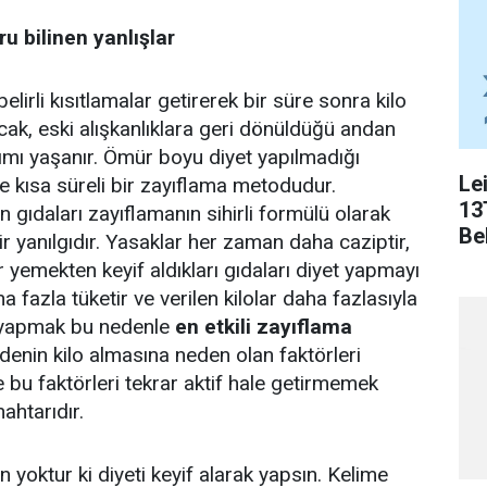
u bilinen yanlışlar
irli kısıtlamalar getirerek bir süre sonra kilo
cak, eski alışkanlıklara geri dönüldüğü andan
alımı yaşanır. Ömür boyu diyet yapılmadığı
Le
e kısa süreli bir zayıflama metodudur.
13
n gıdaları zayıflamanın sihirli formülü olarak
Bel
 yanılgıdır. Yasaklar her zaman daha caziptir,
 yemekten keyif aldıkları gıdaları diyet yapmayı
a fazla tüketir ve verilen kilolar daha fazlasıyla
et yapmak bu nedenle
en etkili zayıflama
denin kilo almasına neden olan faktörleri
 bu faktörleri tekrar aktif hale getirmemek
ahtarıdır.
n yoktur ki diyeti keyif alarak yapsın. Kelime