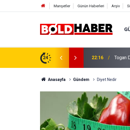
Manşetler
Günün Haberleri
Arşiv
S
G
vlendirme’ Tepkisi!
24
19:32
Sıcak H
Anasayfa
Gündem
Diyet Nedir