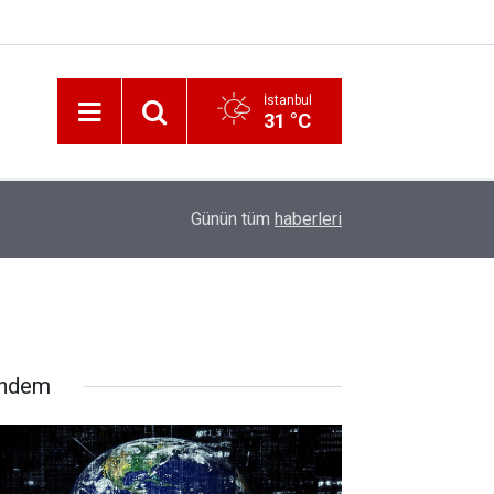
İstanbul
31 °C
12:56
İzmir 112’de Kan Donduran İddialar!
Günün tüm
haberleri
ndem