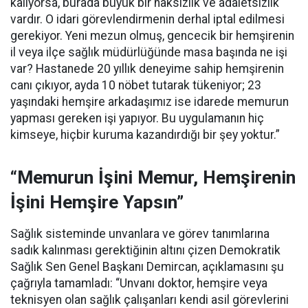
kalıyorsa, burada büyük bir haksızlık ve adaletsizlik
vardır. O idari görevlendirmenin derhal iptal edilmesi
gerekiyor. Yeni mezun olmuş, gencecik bir hemşirenin
il veya ilçe sağlık müdürlüğünde masa başında ne işi
var? Hastanede 20 yıllık deneyime sahip hemşirenin
canı çıkıyor, ayda 10 nöbet tutarak tükeniyor; 23
yaşındaki hemşire arkadaşımız ise idarede memurun
yapması gereken işi yapıyor. Bu uygulamanın hiç
kimseye, hiçbir kuruma kazandırdığı bir şey yoktur.”
“Memurun İşini Memur, Hemşirenin
İşini Hemşire Yapsın”
Sağlık sisteminde unvanlara ve görev tanımlarına
sadık kalınması gerektiğinin altını çizen Demokratik
Sağlık Sen Genel Başkanı Demircan, açıklamasını şu
çağrıyla tamamladı:
“Unvanı doktor, hemşire veya
teknisyen olan sağlık çalışanları kendi asil görevlerini