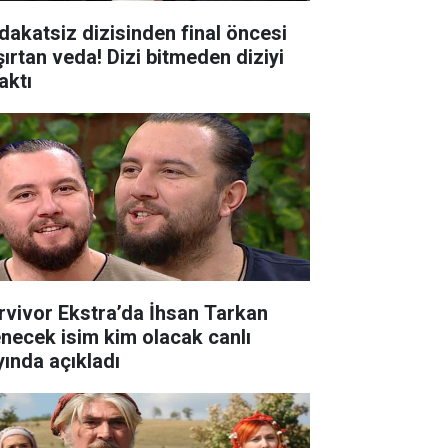
dakatsiz dizisinden final öncesi
şırtan veda! Dizi bitmeden diziyi
aktı
rvivor Ekstra’da İhsan Tarkan
enecek isim kim olacak canlı
yında açıkladı