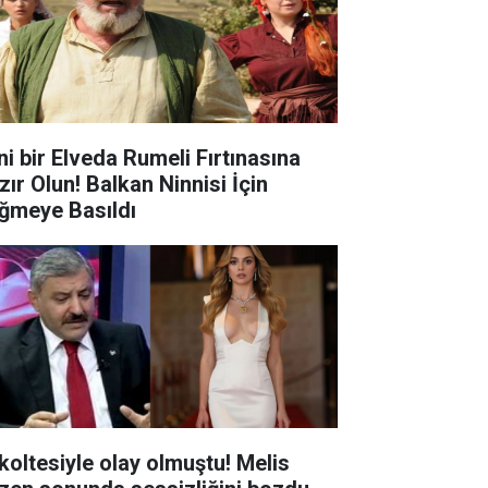
ni bir Elveda Rumeli Fırtınasına
zır Olun! Balkan Ninnisi İçin
ğmeye Basıldı
koltesiyle olay olmuştu! Melis