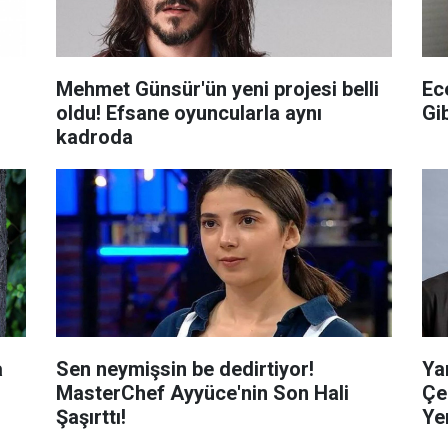
Mehmet Günsür'ün yeni projesi belli
Ec
oldu! Efsane oyuncularla aynı
Gib
kadroda
a
Sen neymişsin be dedirtiyor!
Ya
MasterChef Ayyüce'nin Son Hali
Çe
Şaşırttı!
Ye