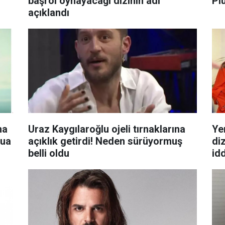
başrol oynayacağı dizinin adı
Plu
açıklandı
ha
Uraz Kaygılaroğlu ojeli tırnaklarına
Ye
dua
açıklık getirdi! Neden sürüyormuş
di
belli oldu
id