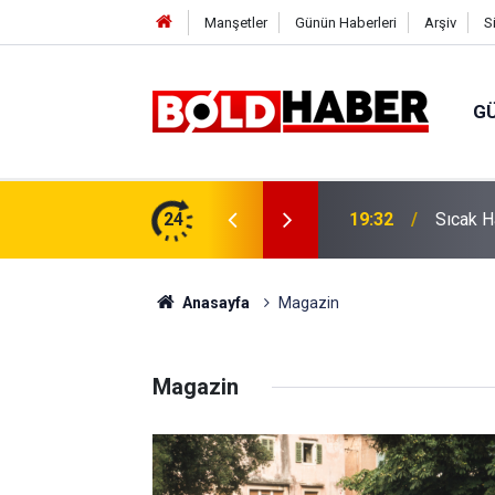
Manşetler
Günün Haberleri
Arşiv
S
G
vlendirme’ Tepkisi!
24
19:32
Sıcak H
Anasayfa
Magazin
Magazin