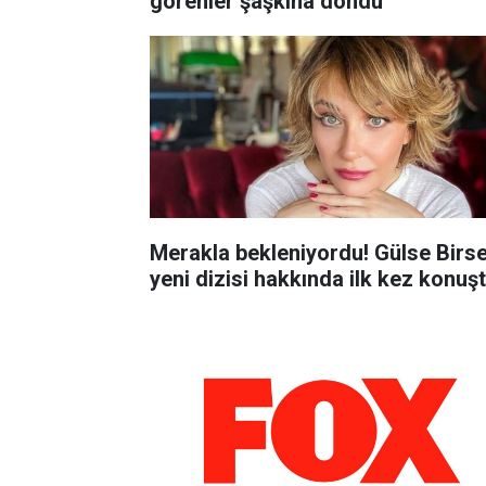
görenler şaşkına döndü
Merakla bekleniyordu! Gülse Birse
yeni dizisi hakkında ilk kez konuş