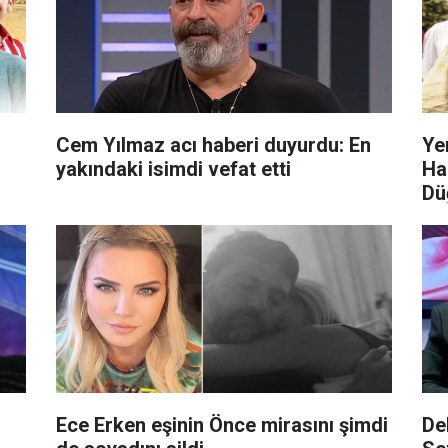
Cem Yılmaz acı haberi duyurdu: En
Ye
yakındaki isimdi vefat etti
Ha
Dü
Ece Erken eşinin Önce mirasını şimdi
De