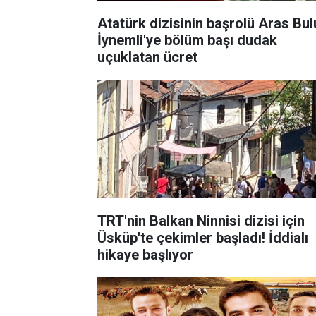
Atatürk dizisinin başrolü Aras Bul
İynemli'ye bölüm başı dudak
uçuklatan ücret
TRT'nin Balkan Ninnisi dizisi için
Üsküp'te çekimler başladı! İddialı
hikaye başlıyor