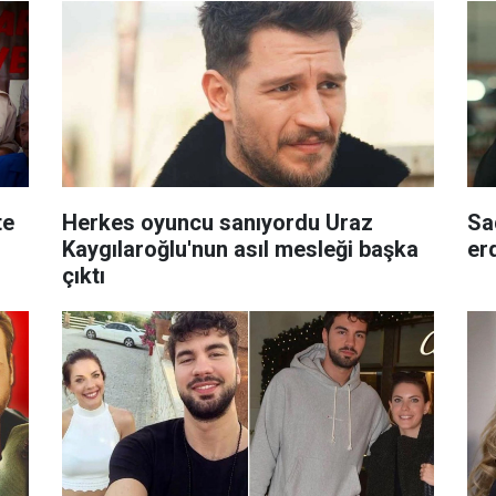
te
Herkes oyuncu sanıyordu Uraz
Sa
Kaygılaroğlu'nun asıl mesleği başka
er
çıktı