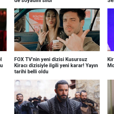
de soyadını sildi
Se
l
FOX TV'nin yeni dizisi Kusursuz
Ki
tu
Kiracı dizisiyle ilgili yeni karar! Yayın
Mo
tarihi belli oldu