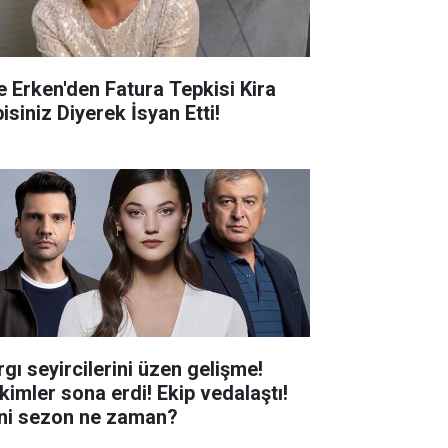
e Erken'den Fatura Tepkisi Kira
isiniz Diyerek İsyan Etti!
rgı seyircilerini üzen gelişme!
kimler sona erdi! Ekip vedalaştı!
ni sezon ne zaman?