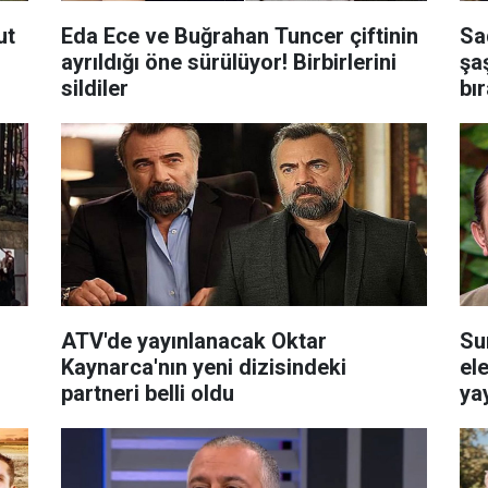
ut
Eda Ece ve Buğrahan Tuncer çiftinin
Sa
ayrıldığı öne sürülüyor! Birbirlerini
şa
sildiler
bır
ATV'de yayınlanacak Oktar
Su
Kaynarca'nın yeni dizisindeki
el
partneri belli oldu
ya