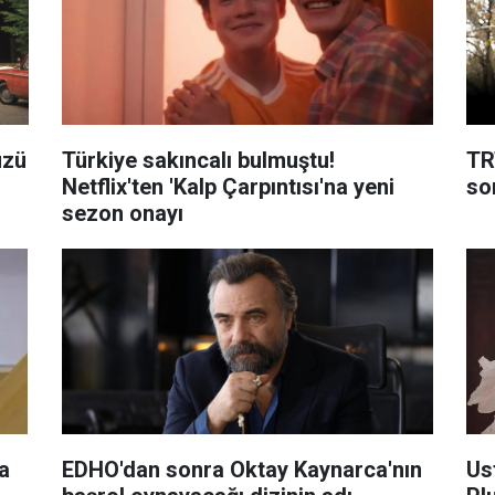
üzü
Türkiye sakıncalı bulmuştu!
TR
Netflix'ten 'Kalp Çarpıntısı'na yeni
son
sezon onayı
a
EDHO'dan sonra Oktay Kaynarca'nın
Us