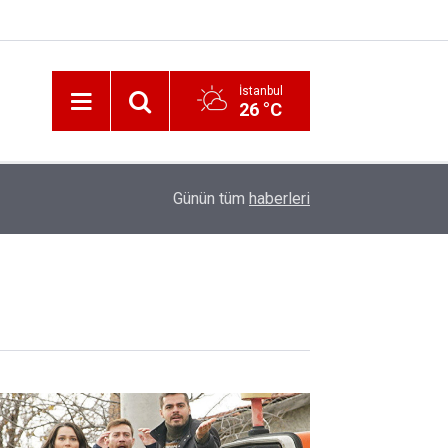
İstanbul
26 °C
12:56
İzmir 112’de Kan Donduran İddialar!
Günün tüm
haberleri