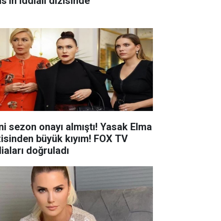
s'ın iddialı dizisinde
ni sezon onayı almıştı! Yasak Elma
zisinden büyük kıyım! FOX TV
diaları doğruladı