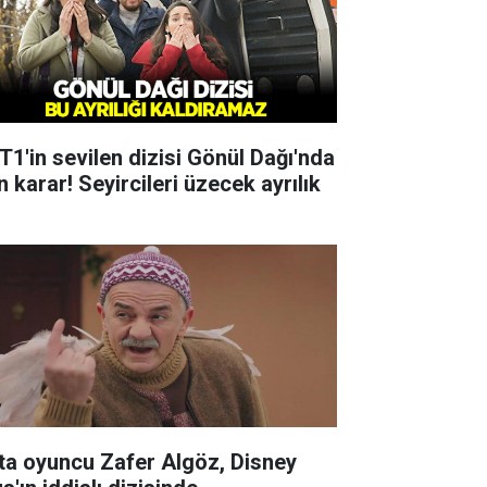
T1'in sevilen dizisi Gönül Dağı'nda
 karar! Seyircileri üzecek ayrılık
ta oyuncu Zafer Algöz, Disney